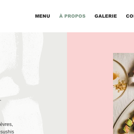
MENU
À PROPOS
GALERIE
CO
"
èvres,
sushis