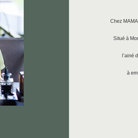
Chez MAMASU
Situé à Mon
l’ainé
à em